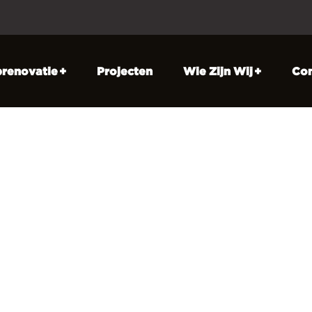
prenovatie
Projecten
Wie Zijn Wij
Con
Is Traprenovatie?
Over Ons
/HPL Laminaat
Werkwijze
te Trap
Klantervaringen
n Trap
Blogs
Verlichting
CBW-Erkend
leuningen