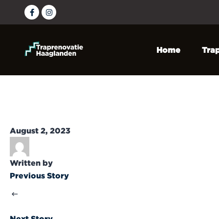
Home
Tra
Wat 
CPL
August 2, 2023
Dich
Ope
Written by
Previous Story
LED 
Trap
Next Story