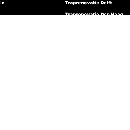
ie
Traprenovatie Delft
Traprenovatie Den Haag
Traprenovatie Lansingerla
Traprenovatie Leiden
ngen
Traprenovatie Leidschend
Traprenovatie Naaldwijk
Traprenovatie Pijnacker-
Traprenovatie Rijswijk
Traprenovatie Voorburg
Traprenovatie Wassenaar
Traprenovatie Wateringen