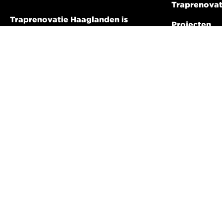
Traprenovat
Traprenovatie Haaglanden is
Projecten
jouw betrouwbare specialist in
Over ons
de regio waarbij het draait om
kwaliteit en goede
Werkwijze
communicatie.
Klantervari
06 34 55 56 63
Contact
info@traprenovatiehaaglanden.nl
Zoetermeer