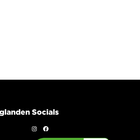
aglanden
Socials