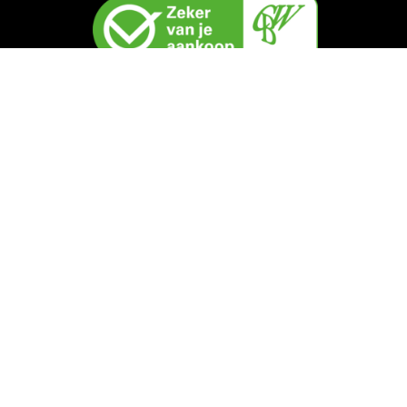
nd
am
Nootdorp