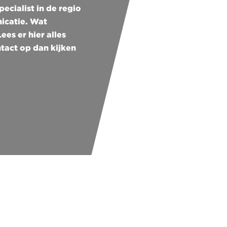
cialist in de regio
ten
icatie. Wat
es er hier alles
tact op dan kijken